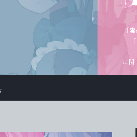
「毒命
「
​に
す