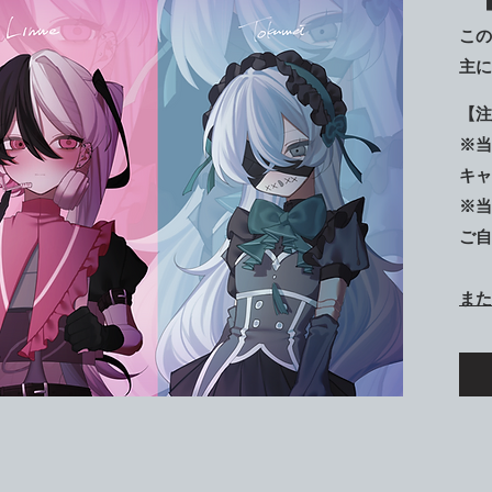
この
主に
【注
※当
キャ
​※
ご自
また